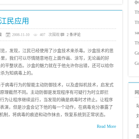
ф
Th
被江民应用
Th
за
接
2008-11-10
407
次围观
2 条评论
Th
浏览，发现，江民已经使用了沙盒技术来杀毒。沙盒技术的思
Gr
子里，我们可以尽情随意地在上面作画、涂写，无论画的好
Go
来的平整状态。沙盒的魅力就在于他允许你出错，还可以给你
查杀为知病毒上的。
基于病毒行为的智能主动防御技术，以及虚拟机技术，启发式
术原理截然不同。主动防御是发现程序有可疑行为时立即拦
网
疑行为让程序继续运行，当发现的确是病毒时才终止。让程序
分表演，但是沙盒会记下他的每一个动作，在病毒充分暴露了
滚”机制，将病毒的痕迹和动作抹去，恢复系统到正常状态。
Read More