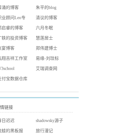
薛涌的博客
朱平的blog
职业顾问Leo专
清议的博客
栏
郭启睿的博客
六月冬眠
丁轶的投资博客
慧莲居士
张宴博客
郑伟建博士
泓翔吉祥工作室
易缘-刘玟标
3school
艾瑞调查网
支付宝数据仓库
团队
情链接
春日迟迟
shadowsky源子
疯蛙的黑板报
旅行漫记