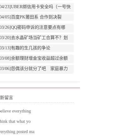
04/23]
UBER绑信用卡安全吗（一号快
车和UBER使用感受）
04/05]
百度PK莆田系 合作到决裂
03/26]
QQ密码申诉的注意要点有哪
些？
03/20]
去水晶矿场当矿工合算不？划
算不？
03/13]
有趣的生几孩的争论
03/08]
余额理财增金宝收益超过余额
宝
03/06]
怨偶该分就分了吧 家庭暴力
犯罪案件的意见出台
新留言
believe everything
think that what yo
erything posted ma