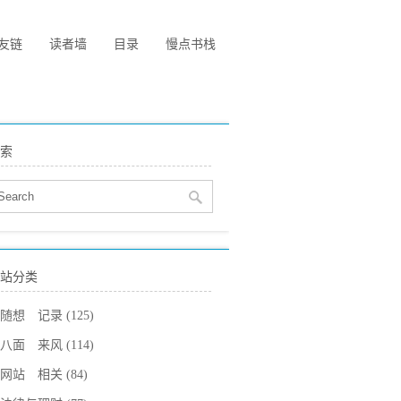
友链
读者墙
目录
慢点书栈
索
站分类
随想 记录
(125)
八面 来风
(114)
网站 相关
(84)