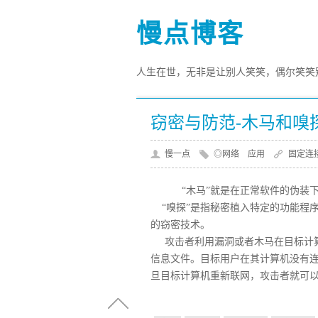
慢点博客
人生在世，无非是让别人笑笑，偶尔笑笑别
窃密与防范-木马和嗅
慢一点
◎网络 应用
固定连
“木马”就是在正常软件的伪装下
“嗅探”是指秘密植入特定的功能程
的窃密技术。
攻击者利用漏洞或者木马在目标计算
信息文件。目标用户在其计算机没有
旦目标计算机重新联网，攻击者就可