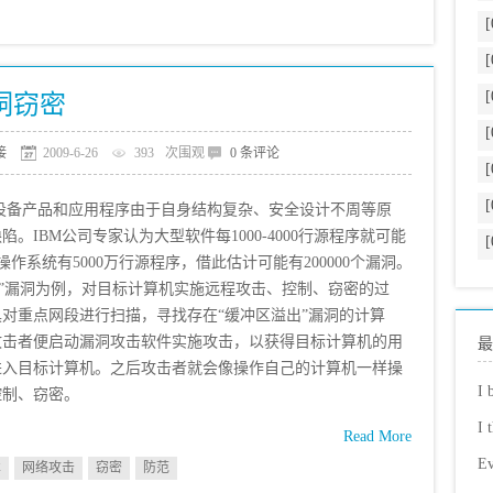
[
[
[
洞窃密
[
接
2009-6-26
393
次围观
0 条评论
[
[
产品和应用程序由于自身结构复杂、安全设计不周等原
IBM公司专家认为大型软件每1000-4000行源程序就可能
[
操作系统有5000万行源程序，借此估计可能有200000个漏洞。
漏洞为例，对目标计算机实施远程攻击、控制、窃密的过
对重点网段进行扫描，寻找存在“缓冲区溢出”漏洞的计算
攻击者便启动漏洞攻击软件实施攻击，以获得目标计算机的用
最
进入目标计算机。之后攻击者就会像操作自己的计算机一样操
I 
控制、窃密。
I 
Read More
Ev
术
网络攻击
窃密
防范