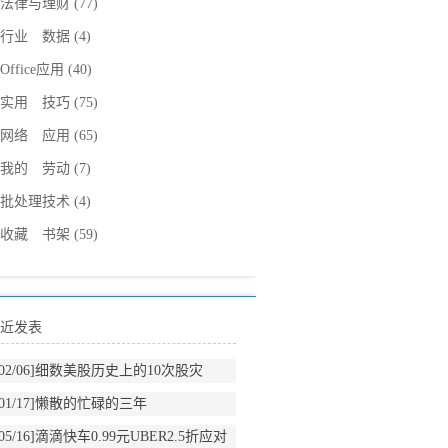
法律与理财
(77)
行业 数据
(4)
Office应用
(40)
实用 技巧
(75)
网络 应用
(65)
我的 劳动
(7)
批处理技术
(4)
收藏 书架
(59)
近发表
02/06]
细数美股历史上的10次股灾
01/17]
懒散的忙碌的三年
05/16]
滴滴快车0.99元UBER2.5折应对