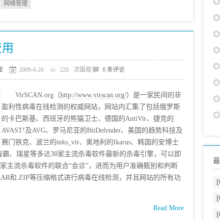
◎
网络管理
◎
◎
费用
◎
◎
接
2009-6-26
226
次围观
0 条评论
◎
VirSCAN.org（
http://www.virscan.org/
）是一家民间的非
◎
盈利性病毒在线检测的权威网站，网站内汇集了包括俄罗斯
◎
的卡巴斯基、西班牙的熊猫卫士、德国的AntiVir、捷克的
AVAST!及AVG、罗马尼亚的BitDefender、美国的趋势科技及
赛门铁克、波兰的mks_vir、奥地利的Ikarus、韩国的安博士
毒霸、瑞星等多达38家主流杀毒软件最新的杀毒引擎，可以即
最
8家主流杀毒软件的联合“会诊”，进而为用户准确甄别和判断
AR和.ZIP等压缩格式进行病毒在线检测，并且网站的所有功
[
[
Read More
[