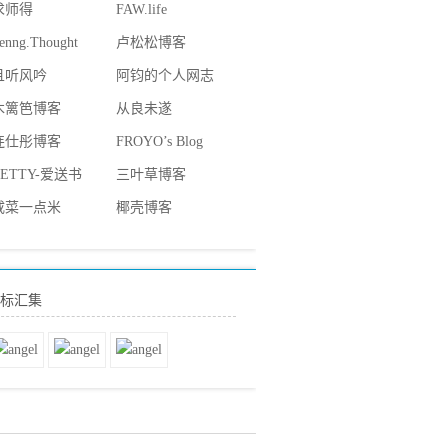
求师得
FAW.life
enng.Thought
卢松松博客
且听风吟
阿钧的个人网志
木篱笆博客
从良未遂
连仕彤博客
FROYO’s Blog
BETTY-爱送书
三叶草博客
咸菜一点米
椰壳博客
标汇集