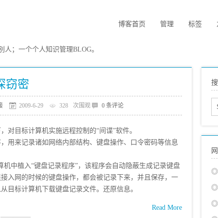
博客首页
管理
标签
人；一个个人知识管理BLOG。
探窃密
搜
接
2009-6-29
328
次围观
0 条评论
，对目标计算机实施远程控制的“间谍”软件。
序，用来记录诸如网络内部结构、键盘操作、口令密码等信息
网
机中植入“键盘记录程序”，该程序会自动隐蔽生成记录键盘
◎
连接入网的时候的键盘操作，都会被记录下来，并且保存，一
◎
以从目标计算机下载键盘记录文件。还原信息。
◎
Read More