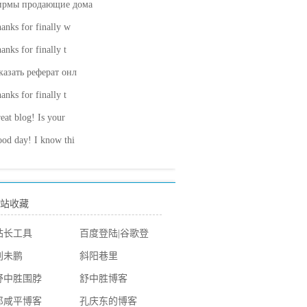
ирмы продающие дома
anks for finally w
anks for finally t
казать реферат онл
anks for finally t
eat blog! Is your
od day! I know thi
站收藏
站长工具
百度登陆
|
谷歌登
陆
刘未鹏
斜阳巷里
舒中胜围脖
舒中胜博客
郎咸平博客
孔庆东的博客