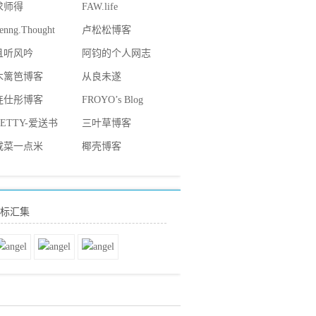
求师得
FAW.life
enng.Thought
卢松松博客
且听风吟
阿钧的个人网志
木篱笆博客
从良未遂
连仕彤博客
FROYO’s Blog
BETTY-爱送书
三叶草博客
咸菜一点米
椰壳博客
标汇集