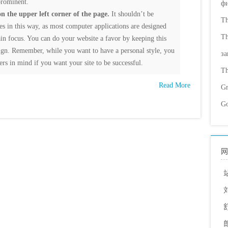
prominent.
ф
on the upper left corner of the page.
It shouldn’t be
Th
es in this way, as most computer applications are designed
Th
ain focus. You can do your website a favor by keeping this
ign. Remember, while you want to have a personal style, you
за
ers in mind if you want your site to be successful.
Th
Read More
Gr
Go
网