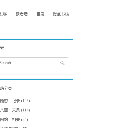
友链
读者墙
目录
慢点书栈
索
站分类
随想 记录
(125)
八面 来风
(114)
网站 相关
(84)