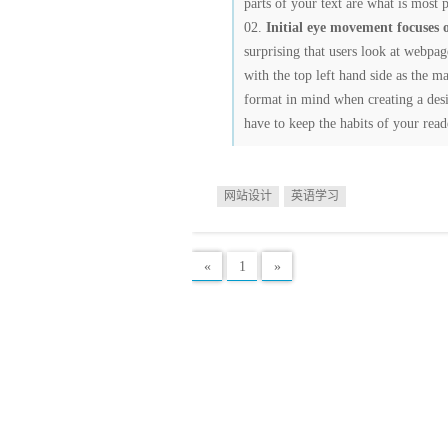
parts of your text are what is most 
Initial eye movement focuses 
surprising that users look at webpag
with the top left hand side as the m
format in mind when creating a des
have to keep the habits of your read
网站设计
英语学习
«
1
»