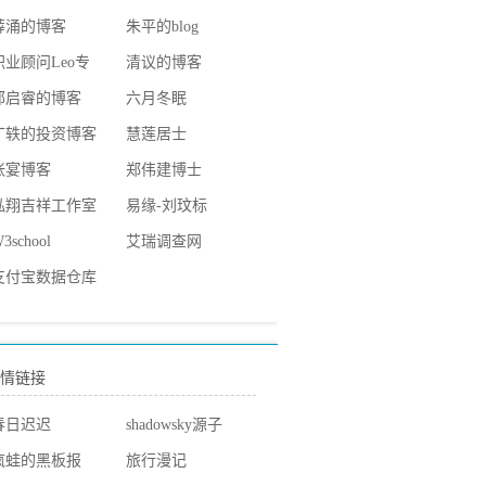
薛涌的博客
朱平的blog
职业顾问Leo专
清议的博客
栏
郭启睿的博客
六月冬眠
丁轶的投资博客
慧莲居士
张宴博客
郑伟建博士
泓翔吉祥工作室
易缘-刘玟标
3school
艾瑞调查网
支付宝数据仓库
团队
情链接
春日迟迟
shadowsky源子
疯蛙的黑板报
旅行漫记