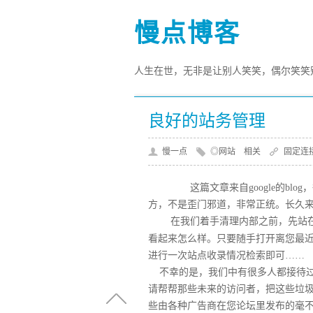
慢点博客
人生在世，无非是让别人笑笑，偶尔笑笑别
良好的站务管理
慢一点
◎网站 相关
固定连
这篇文章来自google的blo
方，不是歪门邪道，非常正统。长久
在我们着手清理内部之前，先站
看起来怎么样。只要随
手打开离您最
进行一次站点收录情况检索即可……
不幸的是，我们中有很多人都接待过
请帮帮那些未来的访问者，把这些垃
些由各种广告商在您论坛里发布的毫