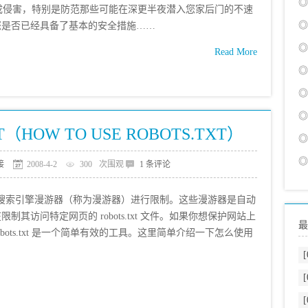
◎
侵害，特别是防范那些可能在深更半夜潜入您家后门的不速
◎
您是否已经具备了基本的安全措施……
◎
Read More
◎
◎
◎
（HOW TO USE ROBOTS.TXT）
◎
◎
接
2008-4-2
300
次围观
1 条评论
网络的搜索引擎漫游器（称为漫游器）进行限制。这些漫游器是自动
其访问特定网页的 robots.txt 文件。如果你想保护网站上
最
ots.txt 是一个简单有效的工具。这里简单介绍一下怎么使用
[
[
[