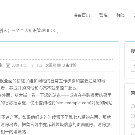
博客首页
管理
标签
人；一个个人知识管理BLOG。
搜
接
2008-4-11
182
次围观
3 条评论
g，很全面的讲述了维护网站的日常工作步骤和需要注意的地
来看，养成好的习惯和心态不就来源于此么。
网
在外面
，
从大街上
看一下您的站点
——
或者在谷歌搜
索结果里
[site:example.com]
近的谷歌搜索框，
使用查询格式
对您的网站
◎
◎
不速之客。如果他们走的时候留下了乱七八糟的东西，那就
圾清除出去。把留言簿中充斥着垃圾信息的页面删除。清除那
◎
不相干的垃圾帖……