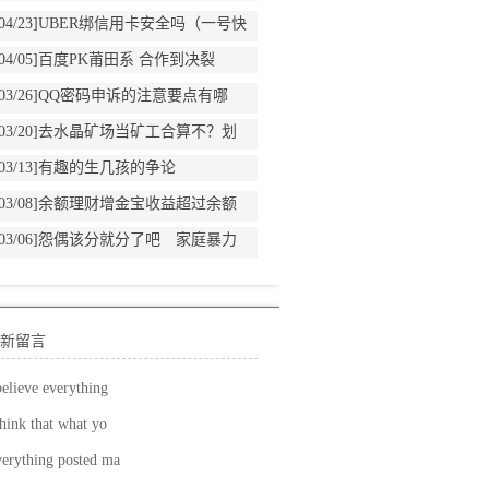
04/23]
UBER绑信用卡安全吗（一号快
车和UBER使用感受）
04/05]
百度PK莆田系 合作到决裂
03/26]
QQ密码申诉的注意要点有哪
些？
03/20]
去水晶矿场当矿工合算不？划
算不？
03/13]
有趣的生几孩的争论
03/08]
余额理财增金宝收益超过余额
宝
03/06]
怨偶该分就分了吧 家庭暴力
犯罪案件的意见出台
新留言
believe everything
think that what yo
erything posted ma