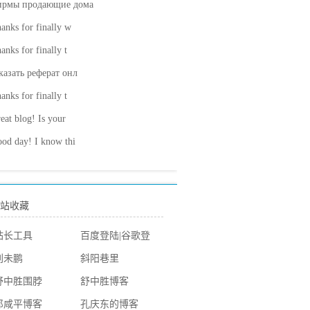
ирмы продающие дома
anks for finally w
anks for finally t
казать реферат онл
anks for finally t
eat blog! Is your
od day! I know thi
站收藏
站长工具
百度登陆
|
谷歌登
陆
刘未鹏
斜阳巷里
舒中胜围脖
舒中胜博客
郎咸平博客
孔庆东的博客