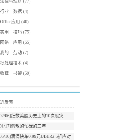
法律与理财
(77)
行业 数据
(4)
Office应用
(40)
实用 技巧
(75)
网络 应用
(65)
我的 劳动
(7)
批处理技术
(4)
收藏 书架
(59)
近发表
02/06]
细数美股历史上的10次股灾
01/17]
懒散的忙碌的三年
05/16]
滴滴快车0.99元UBER2.5折应对