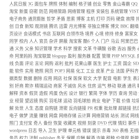
人民日报
3G
面包车
牌照
体制
编制
格子铺
创业
零售
金山毒霸
QQ
淘宝
新蛋
窃密
防范
网络管路
网络管理
程序
安装包
系统管理
VIST
电子商务
通货膨胀
哲学
矛盾
思索
博客
主机
打印
页码
硬盘
故障
创
日食
新知
观测镜
腾讯
迅雷
月光博客
非独立博客
博文
BBC
翻墙
页设计
会话模式
书店
互联网
白领市场
境界
心境
修持
修身
富家女
同学
校内
人人
官员
杂评
屏蔽
淘宝客
酷6
个人
门户
马云
阿里巴巴
通
义务
父亲
知识管理
学术
科学
搜索
文革
牛磺酸
谷歌
吉凶
服务
命
阿里妈妈
淘宝联盟
blogupp
盈利
服务器
配置
管理
PHP
MYSQL
线
负面
评论
言论
网购
返利
批判
花果山寨
医生
护士
工资
国企
SE
能
软件
实用
艳照
网页
POP3
网易
化工
工业
皮革
产业
法国
萨科齐
据类型
数据
删除
应用
网店
社保
医保
软文
大学
配音
电影
学生
表
别
奸商
欺诈
精瑞运动
商家
不诚信
风水
住房
运气
移动
联通
通讯
解释
资本
假货
造假
鸡蛋
伪劣
设计
银行
繁简
字体
学历
查询
劳动
业
经营
望远镜
购买
羽毛球
运动
羽毛球拍
商业
电驴
下载
价值
垃
解
处世
人生
态度
自购链
泄密
反向链接
PR
权重
批处理
超链接
抗
电子
做梦
流量
赚钱
网盘
网络存储
云计算
网络营销
站长
测试
网线
照门
支付宝
奇人
备份
恢复
收藏夹
视频
刻录
DVD
代理
情妇
事件
wordpress
日志
导入
卫生
护理
单元格
错误
提示
杀毒
360
表格
无线
务员
权力
法制
publisher
冬天
保暖
应酬
解酒
诈骗
税种
价值观
新能