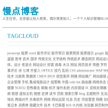
慢点博客
人生在世，无非是让别人笑笑，偶尔笑笑别人；一个个人知识管理BLO
TAGCLOUD
javascript
股票
word
股市评论
股市常识
股票预测
股票提示
google
盗链
思考
武术
国学
传统文化
文字结构
传统武术
静态网页
网站设
体，设计
老鼠仓
网站设计
财富
病毒
木马
网站
网页技术
带圈
字符
事评论
诗
七律
外星人
OFFICE
技巧
乱码
CSS
administrator
WAP
M
技术
注册表
数据库
CMOS
BIOS
视觉差异
网赚
网站推广
网站链接
企业管理
手机
集成电路设计
组策略
中国
wiki
bat
路由器
网络攻击
健康
NOD32
恐怖袭击
邮箱
经济
操作系统
内存错误
IE
双核处理器
病
联想
虚拟主机
随想
定律
读书
贷款
搜索引擎
blog
主题制作
无法
域名
两端对齐
杀毒软件
网络
网站运营
社会
历史
司徒雷登
网瘾
总
笔记本
消费券
隐藏文件
技术
卡巴斯基
KIS
IE内核
浏览器
网页制