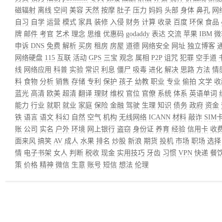
磁辐射
离线
空间
美容
天然
按摩
肚子
压力
妈妈
头部
身体
鼻孔
网
自习
自学
运营
模式
家具
装修
入侵
财务
计算
收录
百度
环保
食品
牌
邮件
考官
艺术
理念
思维
优惠码
godaddy
表达
交流
苹果
IBM
微
申诉
DNS
免费
解析
买房
租房
房屋
道德
网络安全
网址
独立博客
网络硬盘
115
互联
活动
GPS
三宝
观念
属相
P2P
诅咒
犯罪
空手道
线
网络应用
科普
实验
常识
利息
僵尸
吸毒
进化
解决
思路
方法
情
料
食物
分析
销售
存储
专利
保护
孩子
幼教
职业
专业
偷拍
文学
收
蓝光
高清
欧美
超清
翻译
理财
维权
官位
官僚
系统
体系
英语单词
能力
行业
就职
就业
家庭
保险
金融
驾驶
生理
知识
债务
政府
资金
铁
语言
语文
科幻
自然
空气
机构
无线网络
ICANN
材料
敲诈
SIM
账
公司
实名
户外
环境
网上银行
盗窃
身份证
养育
经验
信用卡
收
面来风
搞笑
AV
成人
水果
排名
炒股
新浪
期货
投机
市场
职场
选择
情
电子书架
女人
判断
税收
现金
实用技巧
牙齿
习惯
VPN
快递
餐
策
价格
精神
微信
生意
账号
短信
想法
伦理