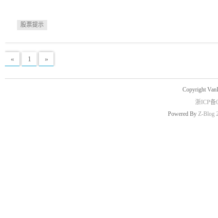
股票提示
«
1
»
Copyright Van
浙ICP备0
Powered By
Z-Blog 