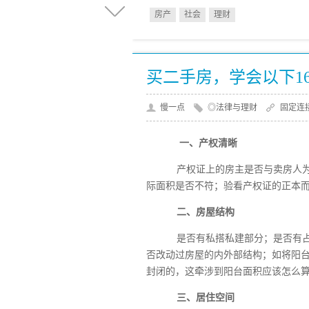
房产
社会
理财
买二手房，学会以下1
慢一点
◎法律与理财
固定连
一、产权清晰
产权证上的房主是否与卖房人为
际面积是否不符；验看产权证的正本
二、房屋结构
是否有私搭私建部分；是否有占
否改动过房屋的内外部结构；如将阳
封闭的，这牵涉到阳台面积应该怎么
三、居住空间