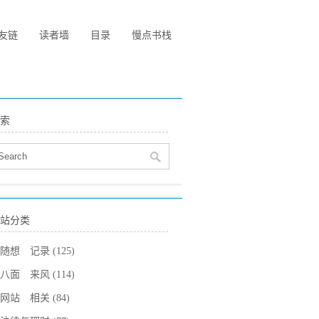
友链
读者墙
目录
慢点书栈
索
站分类
随想 记录
(125)
八面 来风
(114)
网站 相关
(84)