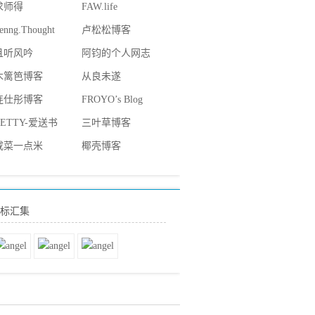
求师得
FAW.life
enng.Thought
卢松松博客
且听风吟
阿钧的个人网志
木篱笆博客
从良未遂
连仕彤博客
FROYO’s Blog
BETTY-爱送书
三叶草博客
咸菜一点米
椰壳博客
标汇集