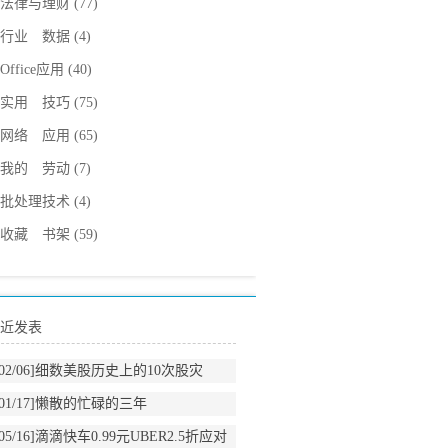
法律与理财
(77)
行业 数据
(4)
Office应用
(40)
实用 技巧
(75)
网络 应用
(65)
我的 劳动
(7)
批处理技术
(4)
收藏 书架
(59)
近发表
02/06]
细数美股历史上的10次股灾
01/17]
懒散的忙碌的三年
05/16]
滴滴快车0.99元UBER2.5折应对