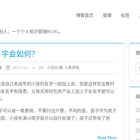
博客首页
管理
标签
人；一个个人知识管理BLOG。
名字会如何？
搜
接
2013-3-13
293
次围观
0 条评论
自己未成年的小孩的名字一起加上去。但是这样在出售时
朋友名字有隐患。父母买房时在房产证上加上子女名字是可以
网
的。
◎
可以省一笔费用，不需付过户费，不利的是，孩子作为房子
意，小孩年满18周岁就可以自行处理了；孩子过早有了房
◎
◎
Read More