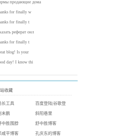
ирмы продающие дома
anks for finally w
anks for finally t
казать реферат онл
anks for finally t
eat blog! Is your
od day! I know thi
站收藏
站长工具
百度登陆
|
谷歌登
陆
刘未鹏
斜阳巷里
舒中胜围脖
舒中胜博客
郎咸平博客
孔庆东的博客