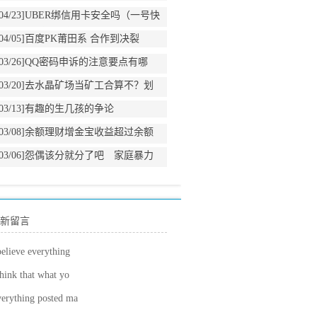
04/23]
UBER绑信用卡安全吗（一号快
车和UBER使用感受）
04/05]
百度PK莆田系 合作到决裂
03/26]
QQ密码申诉的注意要点有哪
些？
03/20]
去水晶矿场当矿工合算不？划
算不？
03/13]
有趣的生几孩的争论
03/08]
余额理财增金宝收益超过余额
宝
03/06]
怨偶该分就分了吧 家庭暴力
犯罪案件的意见出台
新留言
believe everything
think that what yo
erything posted ma