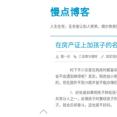
慢点博客
人生在世，无非是让别人笑笑，偶尔笑笑别
在房产证上加孩子的
慢一点
◎法律与理财
固定连
时下不少买家在购房时都喜欢连
会不会遇到麻烦呢？其实，购房加小
的，但在国外不到18周岁是不能办理
1．好处是如果把房子转给孩子
共享分人之一，处理房子时要经孩子同
子，就会忘却奋斗，这也是不好的。