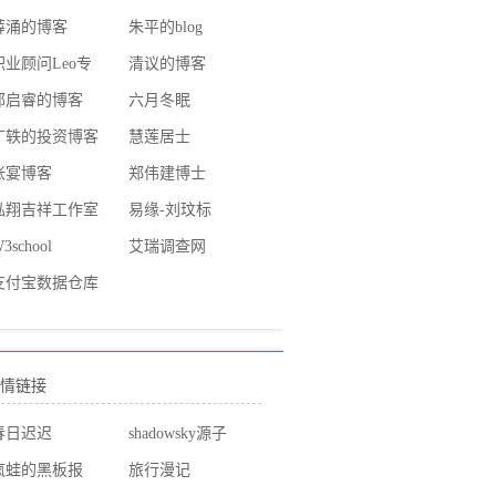
薛涌的博客
朱平的blog
职业顾问Leo专
清议的博客
栏
郭启睿的博客
六月冬眠
丁轶的投资博客
慧莲居士
张宴博客
郑伟建博士
泓翔吉祥工作室
易缘-刘玟标
3school
艾瑞调查网
支付宝数据仓库
团队
情链接
春日迟迟
shadowsky源子
疯蛙的黑板报
旅行漫记