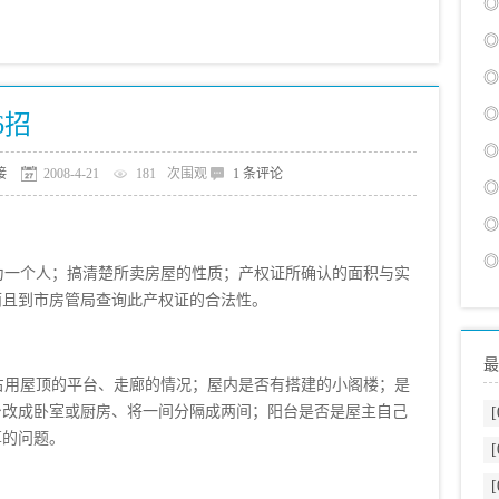
◎
◎
◎
◎
6招
◎
接
2008-4-21
181
次围观
1 条评论
◎
◎
◎
一个人；搞清楚所卖房屋的性质；产权证所确认的面积与实
而且到市房管局查询此产权证的合法性。
最
用屋顶的平台、走廊的情况；屋内是否有搭建的小阁楼；是
台改成卧室或厨房、将一间分隔成两间；阳台是否是屋主自己
[
算的问题。
[
[