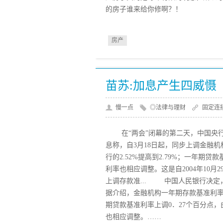
的房子谁来给你修啊？！
房产
苗苏:加息产生四威慑
慢一点
◎法律与理财
固定连
在“两会”闭幕的第二天，中国央行
息称，自3月18日起，同步上调金融机
行的2.52%提高到2.79%；一年期贷
利率也相应调整。这是自2004年10
上调存款准... 中国人民银行决定，
据介绍，金融机构一年期存款基准利率上
期贷款基准利率上调0．27个百分点，
也相应调整。……