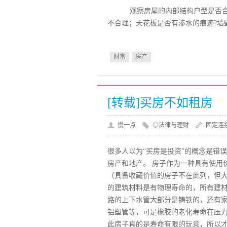
观察房屋的内部结构户型是否合
不合理；天花板是否有渗水的痕迹?墙
财富
房产
[转载]买房不如租房
慢一点
◎法律与理财
固定连
很多人以为“买房是投资”的概念是错
房产和地产。 房子作为一种具有使用
（具备收藏价值的房子不在此列，但
的建筑材料是有物理寿命的，所有建
路的上下水管大部分是铸铁的，还有
铝塑管等，可是橡胶的老化寿命在压
此房子真的是寿命有限的玩意，所以才