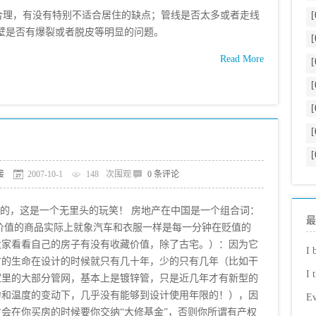
理，有没有特别不适合居住的缺点；管线是否太多或者走线
[
壁是否有爆裂或者脱皮等明显的问题。
[
Read More
[
[
[
[
[
接
2007-10-1
148
次围观
0 条评论
误的，这是一个无里头的玩笑！ 房地产在中国是一个组合词：
最
价值的商品实际上就象汽车和衣服一样是每一分钟在贬值的
大家看看自己的房子有没有收藏价值，除了古宅。）：因为它
I 
材的生命在设计的时候就只有几十年，少的只有几年（比如干
I 
家里的大部分管网，基本上是镀锌管，只是近几年才有新型的
力和温度的变动下，几乎没有能够到设计使用年限的！），因
Ev
会在你买房的时候要你交纳“大修基金”，否则你所谓有产权