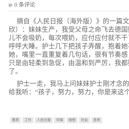
0 条评论
摘自《人民日报（海外版）》的一篇
欣）：妹妹生产，我受父母之命飞去德国
儿不会吸奶，每次喂奶，应付应付就不干
呼呼大睡。护士几下把孩子弄醒，抱着她
她，嘴里一直重复着几句话，很有节奏感
只是由轻柔到急促，由温和到严厉，我都
了。
护士一走，我马上问妹妹护士刚才念
给我听：“孩子，努力，努力，你是来这
教育
工作
人民日报
中国
随想
社会
思考