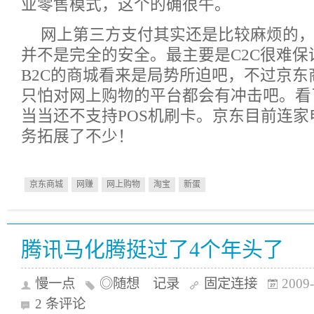
业零售模式，这个的确很牛。
网上第三方支付其实还是比较麻烦的
并不是完全的安全。最主要是C2C很难保
B2C的商城看来是局势所迫吧，不过京东
只怕对网上购物的平台都会有冲击吧。看
当当还不支持POS机刷卡。京东目前连
务拓展了不少！
京东商城
网赚
网上购物
淘宝
新蛋
腾讯马化腾挺过了4个年头了
慢一点
◎随想 记录
固定连接
2009-
2 条评论