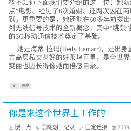
概不知道下面我们要介绍的这一位：她演
点”电影、经历了6次婚姻、还两次因在
狱，更重要的是，她还能在60多年前提出
列无线信号技术的全新概念，其中“跳频
的
3G
移动通信技术奠定了基础。
她是海蒂·拉玛(Hedy Lamarr)，是
方高层私交甚好的好莱坞巨星，是全世界
雯丽也因长得像她而倍感自豪。
3G
网络
你是来这个世界上工作的
慢一点
◎随想 记录
固定连接
2009-