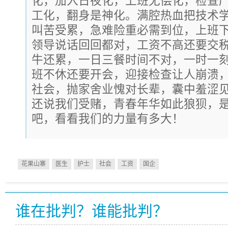
化，加入日夜化，上班无偿化，检查
工化，翻身是神化。满腔热血把技术
叫苦受累，急难险重必需到位，上班
领导说话回回都对，工资不高还要交
牛还累，一日三餐时间不对，一时一
班不休还要开会，迎接检查让人崩溃
社会，抛家舍业愧对长辈，囊中羞涩
还说我们受赌，青春年华如此狼狈，
吧，看看我们的力量有多大！
花果山寨
医生
护士
社会
工资
国企
谁在批判？谁能批判？