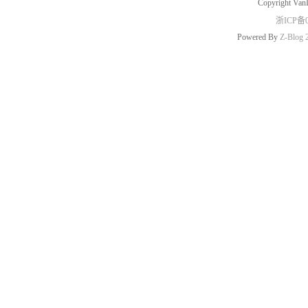
Copyright Van
浙ICP备0
Powered By
Z-Blog 