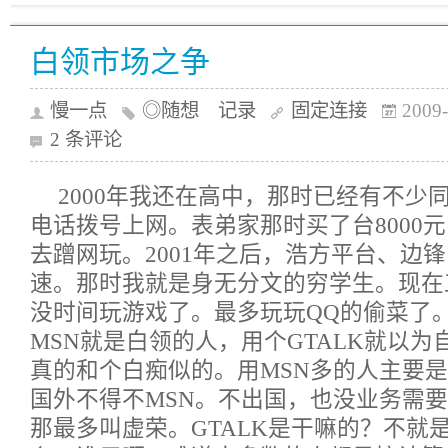
白领市场之争
慢一点
◎随想 记录
固定连接
2009-
2 条评论
2000年我还在高中，那时已经有不少
电话拨号上网。表弟家那时买了台8000
去蹭网玩。2001年之后，浩方平台、边
速。那时我就是身无分文的穷学生。现在
没时间玩游戏了。最多玩玩QQ的偷菜了
MSN就是白领的人，用个GTALK就以
真的和个白痴似的。用MSN多的人主要
国外不得不MSN。不出国，也没业务需要
那最多叫虚荣。GTALK是干嘛的？不就