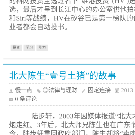
的科网投资全透过名下“维港投资”(HV 
选，最后才呈到长江中心的办公室供他拍板。
和Siri等战绩，HV在矽谷已是第一梯队
业者都会自动投书。
投资
学习
能力
北大陈生“壹号土猪”的故事
慢一点
◎法律与理财
固定连接
2013-
0 条评论
陆步轩，2003年因媒体报道“北大
炮走红。3年后，北大师兄陈生也在广东
今，陆步轩重回政府部门，陈生却将“卖