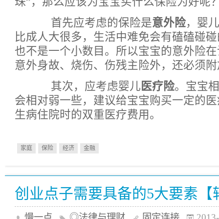
珠”，那么应该为宝宝买什么保险为好呢
首先应考虑的保险是
意外险
，婴
比成人大很多，生活中难免会有磕磕碰碰
也不是一个小数目。所以宝宝的意外险在
意外身故、烧伤、伤残主险外，还必须附
其次，应考虑婴儿
医疗险
。宝宝
会相对弱一些，建议给宝宝购买一定的医
生病住院时的双重医疗费用。
家庭
保险
经济
金融
创业点子需要具备的5大要素【
慢一点
◎法律与理财
固定连接
2013-