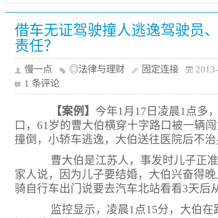
借车无证驾驶撞人逃逸驾驶员
责任？
慢一点
◎法律与理财
固定连接
2013-
1 条评论
【案例】
今年1月17日凌晨1点多
口，61岁的曹大伯横穿十字路口被一辆
撞倒，小轿车逃逸，大伯送往医院后不治
曹大伯是江苏人，事发时儿子正准
家人说，因为儿子要结婚，大伯兴奋得晚
骑自行车出门说要去汽车北站看看3天后
监控显示，凌晨1点15分，大伯在