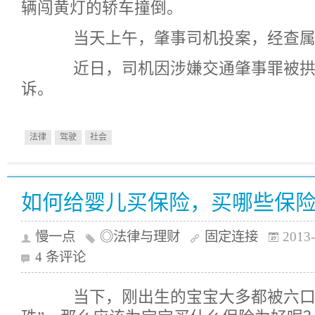
辆闯黄灯的轿车撞倒。
当天上午，肇事司机投案，经查属
近日，司机因涉嫌交通肇事罪被拱
诉。
法律
驾驶
社会
如何给婴儿买保险，买哪些保
慢一点
◎法律与理财
固定连接
2013-
4 条评论
当下，刚出生的宝宝大多都被六口